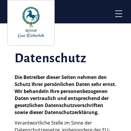
Navigation
überspringen
Anlage
Rundgang
Stallungen
Datenschutz
Rehazentrum
Gutsstüberl
Die Betreiber dieser Seiten nehmen den
Ausbildung
Schutz Ihrer persönlichen Daten sehr ernst.
Aktuelles
Wir behandeln Ihre personenbezogenen
Daten vertraulich und entsprechend der
Stellenausschreibung
gesetzlichen Datenschutzvorschriften
sowie dieser Datenschutzerklärung.
Team
Verantwortliche Stelle im Sinne der
Betriebsleitung / Ausbildung
Datenschutzgesetze, insbesondere der EU-