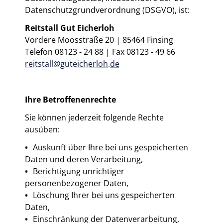
Datenschutzgrundverordnung (DSGVO), ist:
Reha Leitung
Stallmanagement
Reitstall Gut Eicherloh
Vordere Moosstraße 20 | 85464 Finsing
Galerie
Telefon 08123 - 24 88 | Fax 08123 - 49 66
reitstall@guteicherloh.de
Kontakt
Ihre Betroffenenrechte
Sie können jederzeit folgende Rechte
ausüben:
Auskunft über Ihre bei uns gespeicherten
Daten und deren Verarbeitung,
Berichtigung unrichtiger
personenbezogener Daten,
Löschung Ihrer bei uns gespeicherten
Daten,
Einschränkung der Datenverarbeitung,