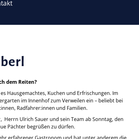
takt
Navigation
überspringen
Anlage
Rundgang
Stallungen
berl
Rehazentrum
Gutsstüberl
ch dem Reiten?
Ausbildung
t es Hausgemachtes, Kuchen und Erfrischungen. Im
Aktuelles
rgarten im Innenhof zum Verweilen ein – beliebt bei
r:innen, Radfahrer:innen und Familien.
Stellenausschreibung
r, Herrn Ulrich Sauer und sein Team ab Sonntag, den
Team
neue Pächter begrüßen zu dürfen.
Betriebsleitung / Ausbildung
 sehr erfahrener Gastronom und hat unter anderem die