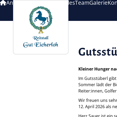
Anlage
Ausbildung
Aktuelles
Team
Galerie
Kon
Navigation
überspringen
Gutsstü
Kleiner Hunger na
Im Gutsstüberl gib
Sommer lädt der Bie
Reiter:innen, Golfe
Wir freuen uns seh
12. April 2026 als 
Herr Sauer ist ein