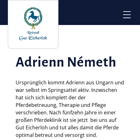
Navigation
überspringen
Anlage
Rundgang
Stallungen
Adrienn Németh
Rehazentrum
Gutsstüberl
Ursprünglich kommt Adrienn aus Ungarn und
Ausbildung
war selbst im Springsattel aktiv. Inzwischen
Aktuelles
hat sich sich komplett der der
Pferdebetreuung, Therapie und Pflege
Stellenausschreibung
verschrieben. Nach fünfzehn Jahre in einer
großen Pferdeklinik ist sie jetzt bei uns auf
Team
Gut Eicherloh und tut alles damit die Pferde
optimal betreut und versorgt sind.
Betriebsleitung / Ausbildung